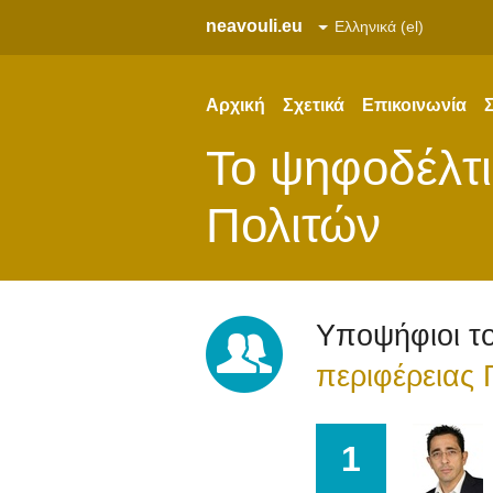
neavouli.eu
Αρχική
Σχετικά
Επικοινωνία
Σ
Το ψηφοδέλτ
Πολιτών
Υποψήφιοι τ
περιφέρειας
1