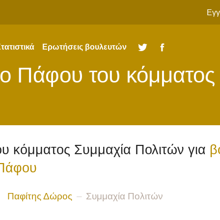
Εγγ
τατιστικά
Ερωτήσεις βουλευτών
Twitter
Facebook
ιο
Πάφου
του κόμματος
ου κόμματος Συμμαχία Πολιτών για
β
 Πάφου
Παφίτης Δώρος
Συμμαχία Πολιτών