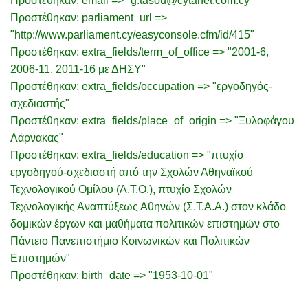
Προστέθηκαν: email => "g.tasou@cytanet.com.cy"
Προστέθηκαν: parliament_url =>
"http://www.parliament.cy/easyconsole.cfm/id/415"
Προστέθηκαν: extra_fields/term_of_office => "2001-6,
2006-11, 2011-16 με ΔΗΣΥ"
Προστέθηκαν: extra_fields/occupation => "εργοδηγός-
σχεδιαστής"
Προστέθηκαν: extra_fields/place_of_origin => "Ξυλοφάγου
Λάρνακας"
Προστέθηκαν: extra_fields/education => "πτυχίο
εργοδηγού-σχεδιαστή από την Σχολών Αθηναϊκού
Τεχνολογικού Ομίλου (Α.Τ.Ο.), πτυχίο Σχολών
Τεχνολογικής Αναπτύξεως Αθηνών (Σ.Τ.Α.Α.) στον κλάδο
δομικών έργων και μαθήματα πολιτικών επιστημών στο
Πάντειο Πανεπιστήμιο Κοινωνικών και Πολιτικών
Επιστημών"
Προστέθηκαν: birth_date => "1953-10-01"