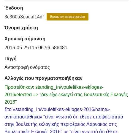
Έκδοση
3c360a3eacaf14df
Εμφάνιση περιεχομένου
Όνομα χρήστη
Χρονική σήμανση
2016-05-25T15:06:56.586481
Πηγή
Αντιστροφή ονόματος
Αλλαγές που πραγματοποιήθηκαν
Προστέθηκαν: standing_in/vouleftikes-ekloges-
2016/elected => "δεν είχε εκλεγεί στις Βουλευτικές Εκλογές
2016"
Στο «standing_in/vouleftikes-ekloges-2016/name»
αντικαταστάθηκαν "είναι γνωστό ότι έθεσε υποψηφιότητα
στην βουλευτής εκλογικής περιφέρειας Λάρνακας στις
Βουλευτικές Εκλογές 2016" με "είναι γνωστό ότι έθεσε