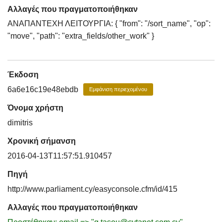
Αλλαγές που πραγματοποιήθηκαν
ΑΝΑΠΑΝΤΕΧΗ ΛΕΙΤΟΥΡΓΙΑ: { "from": "/sort_name", "op":
"move", "path": "extra_fields/other_work" }
Έκδοση
6a6e16c19e48ebdb
Εμφάνιση περιεχομένου
Όνομα χρήστη
dimitris
Χρονική σήμανση
2016-04-13T11:57:51.910457
Πηγή
http://www.parliament.cy/easyconsole.cfm/id/415
Αλλαγές που πραγματοποιήθηκαν