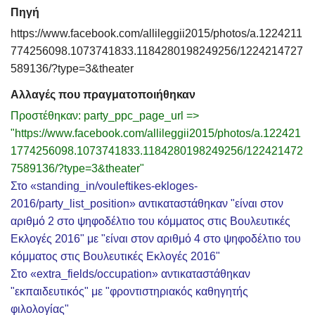
Πηγή
https://www.facebook.com/allileggii2015/photos/a.1224211
774256098.1073741833.1184280198249256/1224214727
589136/?type=3&theater
Αλλαγές που πραγματοποιήθηκαν
Προστέθηκαν: party_ppc_page_url =>
"https://www.facebook.com/allileggii2015/photos/a.122421
1774256098.1073741833.1184280198249256/122421472
7589136/?type=3&theater"
Στο «standing_in/vouleftikes-ekloges-
2016/party_list_position» αντικαταστάθηκαν "είναι στον
αριθμό 2 στο ψηφοδέλτιο του κόμματος στις Βουλευτικές
Εκλογές 2016" με "είναι στον αριθμό 4 στο ψηφοδέλτιο του
κόμματος στις Βουλευτικές Εκλογές 2016"
Στο «extra_fields/occupation» αντικαταστάθηκαν
"εκπαιδευτικός" με "φροντιστηριακός καθηγητής
φιλολογίας"