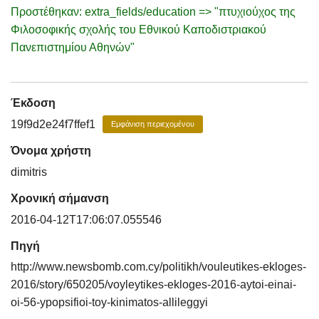
Προστέθηκαν: extra_fields/education => "πτυχιούχος της
Φιλοσοφικής σχολής του Εθνικού Καποδιστριακού
Πανεπιστημίου Αθηνών"
Έκδοση
19f9d2e24f7ffef1
Εμφάνιση περιεχομένου
Όνομα χρήστη
dimitris
Χρονική σήμανση
2016-04-12T17:06:07.055546
Πηγή
http://www.newsbomb.com.cy/politikh/vouleutikes-ekloges-
2016/story/650205/voyleytikes-ekloges-2016-aytoi-einai-
oi-56-ypopsifioi-toy-kinimatos-allileggyi