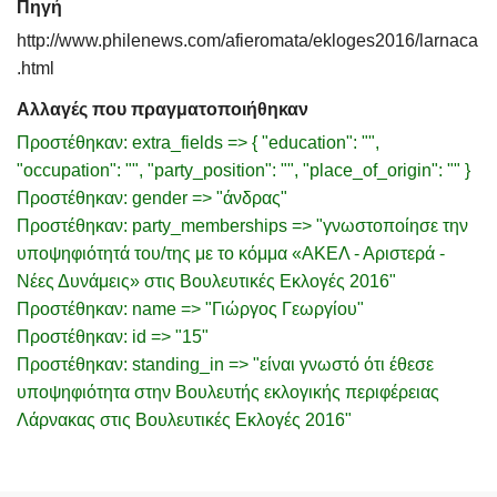
Πηγή
http://www.philenews.com/afieromata/ekloges2016/larnaca
.html
Αλλαγές που πραγματοποιήθηκαν
Προστέθηκαν: extra_fields => { "education": "",
"occupation": "", "party_position": "", "place_of_origin": "" }
Προστέθηκαν: gender => "άνδρας"
Προστέθηκαν: party_memberships => "γνωστοποίησε την
υποψηφιότητά του/της με το κόμμα «ΑΚΕΛ - Αριστερά -
Νέες Δυνάμεις» στις Βουλευτικές Εκλογές 2016"
Προστέθηκαν: name => "Γιώργος Γεωργίου"
Προστέθηκαν: id => "15"
Προστέθηκαν: standing_in => "είναι γνωστό ότι έθεσε
υποψηφιότητα στην Βουλευτής εκλογικής περιφέρειας
Λάρνακας στις Βουλευτικές Εκλογές 2016"