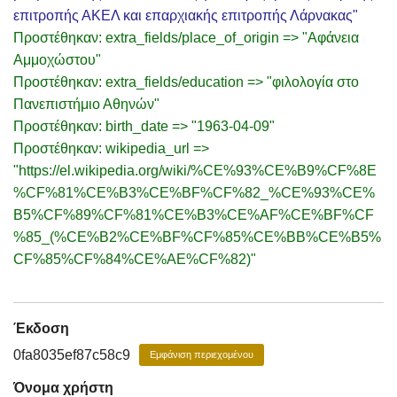
επιτροπής ΑΚΕΛ και επαρχιακής επιτροπής Λάρνακας"
Προστέθηκαν: extra_fields/place_of_origin => "Αφάνεια
Αμμοχώστου"
Προστέθηκαν: extra_fields/education => "φιλολογία στο
Πανεπιστήμιο Αθηνών"
Προστέθηκαν: birth_date => "1963-04-09"
Προστέθηκαν: wikipedia_url =>
"https://el.wikipedia.org/wiki/%CE%93%CE%B9%CF%8E
%CF%81%CE%B3%CE%BF%CF%82_%CE%93%CE%
B5%CF%89%CF%81%CE%B3%CE%AF%CE%BF%CF
%85_(%CE%B2%CE%BF%CF%85%CE%BB%CE%B5%
CF%85%CF%84%CE%AE%CF%82)"
Έκδοση
0fa8035ef87c58c9
Εμφάνιση περιεχομένου
Όνομα χρήστη