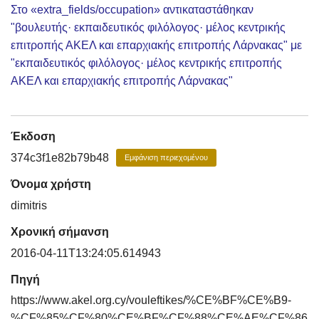
Στο «extra_fields/occupation» αντικαταστάθηκαν
"βουλευτής· εκπαιδευτικός φιλόλογος· μέλος κεντρικής
επιτροπής ΑΚΕΛ και επαρχιακής επιτροπής Λάρνακας" με
"εκπαιδευτικός φιλόλογος· μέλος κεντρικής επιτροπής
ΑΚΕΛ και επαρχιακής επιτροπής Λάρνακας"
Έκδοση
374c3f1e82b79b48
Εμφάνιση περιεχομένου
Όνομα χρήστη
dimitris
Χρονική σήμανση
2016-04-11T13:24:05.614943
Πηγή
https://www.akel.org.cy/vouleftikes/%CE%BF%CE%B9-
%CF%85%CF%80%CE%BF%CF%88%CE%AE%CF%86