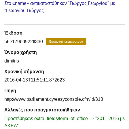
Στο «name» αντικαταστάθηκαν "Γιώργος Γεωργίου" με
"Γεωργίου Γιώργος"
Έκδοση
56e179bd922ff330
Εμφάνιση περιεχομένου
Όνομα χρήστη
dimitris
Χρονική σήμανση
2016-04-13T11:51:11.872623
Πηγή
http://www.parliament.cy/easyconsole.cfm/id/313
Αλλαγές που πραγματοποιήθηκαν
Προστέθηκαν: extra_fields/term_of_office => "2011-2016 με
ΑΚΕΛ"