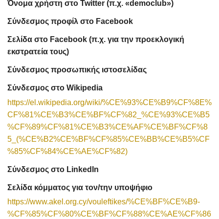
Όνομα χρήστη στο Twitter (π.χ. «democlub»)
Σύνδεσμος προφίλ στο Facebook
Σελίδα στο Facebook (π.χ. για την προεκλογική
εκστρατεία τους)
Σύνδεσμος προσωπικής ιστοσελίδας
Σύνδεσμος στο Wikipedia
https://el.wikipedia.org/wiki/%CE%93%CE%B9%CF%8E%
CF%81%CE%B3%CE%BF%CF%82_%CE%93%CE%B5
%CF%89%CF%81%CE%B3%CE%AF%CE%BF%CF%8
5_(%CE%B2%CE%BF%CF%85%CE%BB%CE%B5%CF
%85%CF%84%CE%AE%CF%82)
Σύνδεσμος στο LinkedIn
Σελίδα κόμματος για τον/την υποψήφιο
https://www.akel.org.cy/vouleftikes/%CE%BF%CE%B9-
%CF%85%CF%80%CE%BF%CF%88%CE%AE%CF%86