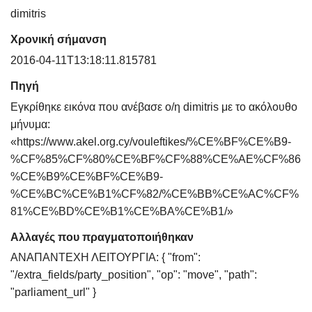
dimitris
Χρονική σήμανση
2016-04-11T13:18:11.815781
Πηγή
Εγκρίθηκε εικόνα που ανέβασε ο/η dimitris με το ακόλουθο
μήνυμα:
«https://www.akel.org.cy/vouleftikes/%CE%BF%CE%B9-
%CF%85%CF%80%CE%BF%CF%88%CE%AE%CF%86
%CE%B9%CE%BF%CE%B9-
%CE%BC%CE%B1%CF%82/%CE%BB%CE%AC%CF%
81%CE%BD%CE%B1%CE%BA%CE%B1/»
Αλλαγές που πραγματοποιήθηκαν
ΑΝΑΠΑΝΤΕΧΗ ΛΕΙΤΟΥΡΓΙΑ: { "from":
"/extra_fields/party_position", "op": "move", "path":
"parliament_url" }