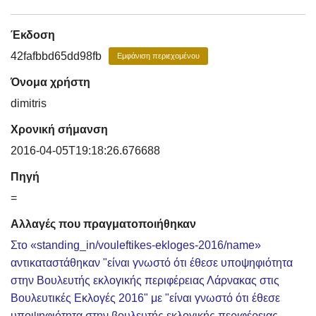
Έκδοση
42fafbbd65dd98fb
Εμφάνιση περιεχομένου
Όνομα χρήστη
dimitris
Χρονική σήμανση
2016-04-05T19:18:26.676688
Πηγή
=
Αλλαγές που πραγματοποιήθηκαν
Στο «standing_in/vouleftikes-ekloges-2016/name»
αντικαταστάθηκαν "είναι γνωστό ότι έθεσε υποψηφιότητα
στην Βουλευτής εκλογικής περιφέρειας Λάρνακας στις
Βουλευτικές Εκλογές 2016" με "είναι γνωστό ότι έθεσε
υποψηφιότητα στην βουλευτής εκλογικής περιφέρειας