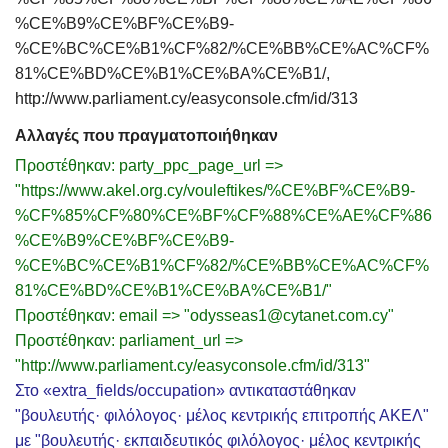
%CE%B9%CE%BF%CE%B9-
%CE%BC%CE%B1%CF%82/%CE%BB%CE%AC%CF%
81%CE%BD%CE%B1%CE%BA%CE%B1/,
http://www.parliament.cy/easyconsole.cfm/id/313
Αλλαγές που πραγματοποιήθηκαν
Προστέθηκαν: party_ppc_page_url =>
"https://www.akel.org.cy/vouleftikes/%CE%BF%CE%B9-
%CF%85%CF%80%CE%BF%CF%88%CE%AE%CF%86
%CE%B9%CE%BF%CE%B9-
%CE%BC%CE%B1%CF%82/%CE%BB%CE%AC%CF%
81%CE%BD%CE%B1%CE%BA%CE%B1/"
Προστέθηκαν: email => "odysseas1@cytanet.com.cy"
Προστέθηκαν: parliament_url =>
"http://www.parliament.cy/easyconsole.cfm/id/313"
Στο «extra_fields/occupation» αντικαταστάθηκαν
"βουλευτής· φιλόλογος· μέλος κεντρικής επιτροπής ΑΚΕΛ"
με "βουλευτής· εκπαιδευτικός φιλόλογος· μέλος κεντρικής