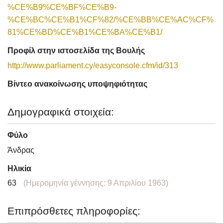
%CE%B9%CE%BF%CE%B9-
%CE%BC%CE%B1%CF%82/%CE%BB%CE%AC%CF%
81%CE%BD%CE%B1%CE%BA%CE%B1/
Προφίλ στην ιστοσελίδα της Βουλής
http://www.parliament.cy/easyconsole.cfm/id/313
Βίντεο ανακοίνωσης υποψηφιότητας
Δημογραφικά στοιχεία:
Φύλο
Άνδρας
Ηλικία
63
(Ημερομηνία γέννησης: 9 Απριλίου 1963)
Επιπρόσθετες πληροφορίες: