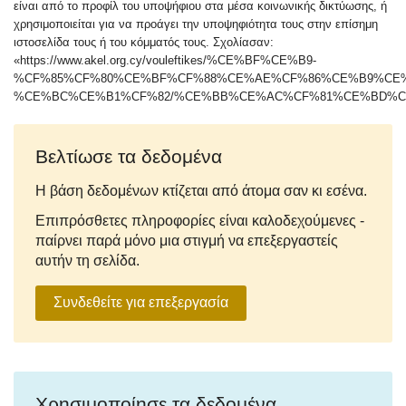
είναι από το προφίλ του υποψήφιου στα μέσα κοινωνικής δικτύωσης, ή
χρησιμοποιείται για να προάγει την υποψηφιότητα τους στην επίσημη
ιστοσελίδα τους ή του κόμματός τους. Σχολίασαν:
«https://www.akel.org.cy/vouleftikes/%CE%BF%CE%B9-
%CF%85%CF%80%CE%BF%CF%88%CE%AE%CF%86%CE%B9%CE
%CE%BC%CE%B1%CF%82/%CE%BB%CE%AC%CF%81%CE%BD%C
Βελτίωσε τα δεδομένα
Η βάση δεδομένων κτίζεται από άτομα σαν κι εσένα.
Επιπρόσθετες πληροφορίες είναι καλοδεχούμενες -
παίρνει παρά μόνο μια στιγμή να επεξεργαστείς
αυτήν τη σελίδα.
Συνδεθείτε για επεξεργασία
Χρησιμοποίησε τα δεδομένα