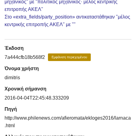
μηχανικός" με "πολιτικός μηχανικός· μέλος κεντρικής
επιτροπής ΑΚΕΛ"
Στο «extra_fields/party_position» αντικαταστάθηκαν "μέλος
κεντρικής επιτροπής ΑΚΕΛ" με ""
Έκδοση
7a444cfb18b568f2
Εμφάνιση περιεχομένου
Όνομα χρήστη
dimitris
Χρονική σήμανση
2016-04-04T22:45:48.333209
Πηγή
http://www.philenews.com/afieromata/ekloges2016/larnaca
.html