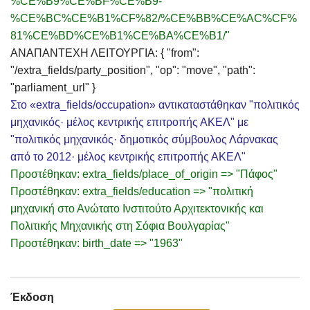
%CE%B9%CE%BF%CE%B9-
%CE%BC%CE%B1%CF%82/%CE%BB%CE%AC%CF%
81%CE%BD%CE%B1%CE%BA%CE%B1/"
ΑΝΑΠΑΝΤΕΧΗ ΛΕΙΤΟΥΡΓΙΑ: { "from":
"/extra_fields/party_position", "op": "move", "path":
"parliament_url" }
Στο «extra_fields/occupation» αντικαταστάθηκαν "πολιτικός
μηχανικός· μέλος κεντρικής επιτροπής ΑΚΕΛ" με
"πολιτικός μηχανικός· δημοτικός σύμβουλος Λάρνακας
από το 2012· μέλος κεντρικής επιτροπής ΑΚΕΛ"
Προστέθηκαν: extra_fields/place_of_origin => "Πάφος"
Προστέθηκαν: extra_fields/education => "πολιτική
μηχανική στο Ανώτατο Ινστιτούτο Αρχιτεκτονικής και
Πολιτικής Μηχανικής στη Σόφια Βουλγαρίας"
Προστέθηκαν: birth_date => "1963"
Έκδοση