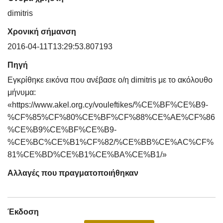
dimitris
Χρονική σήμανση
2016-04-11T13:29:53.807193
Πηγή
Εγκρίθηκε εικόνα που ανέβασε ο/η dimitris με το ακόλουθο
μήνυμα:
«https://www.akel.org.cy/vouleftikes/%CE%BF%CE%B9-
%CF%85%CF%80%CE%BF%CF%88%CE%AE%CF%86
%CE%B9%CE%BF%CE%B9-
%CE%BC%CE%B1%CF%82/%CE%BB%CE%AC%CF%
81%CE%BD%CE%B1%CE%BA%CE%B1/»
Αλλαγές που πραγματοποιήθηκαν
Έκδοση