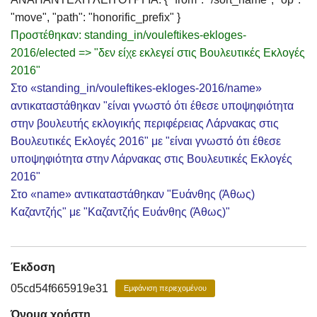
"move", "path": "honorific_prefix" }
Προστέθηκαν: standing_in/vouleftikes-ekloges-
2016/elected => "δεν είχε εκλεγεί στις Βουλευτικές Εκλογές
2016"
Στο «standing_in/vouleftikes-ekloges-2016/name»
αντικαταστάθηκαν "είναι γνωστό ότι έθεσε υποψηφιότητα
στην βουλευτής εκλογικής περιφέρειας Λάρνακας στις
Βουλευτικές Εκλογές 2016" με "είναι γνωστό ότι έθεσε
υποψηφιότητα στην Λάρνακας στις Βουλευτικές Εκλογές
2016"
Στο «name» αντικαταστάθηκαν "Ευάνθης (Άθως)
Καζαντζής" με "Καζαντζής Ευάνθης (Άθως)"
Έκδοση
05cd54f665919e31
Εμφάνιση περιεχομένου
Όνομα χρήστη