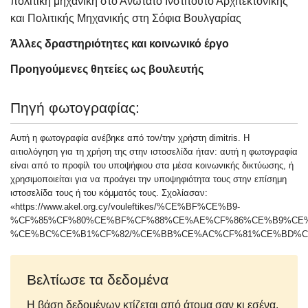
πολιτική μηχανική στο Ανώτατο Ινστιτούτο Αρχιτεκτονικής
και Πολιτικής Μηχανικής στη Σόφια Βουλγαρίας
Άλλες δραστηριότητες και κοινωνικό έργο
Προηγούμενες θητείες ως βουλευτής
Πηγή φωτογραφίας:
Αυτή η φωτογραφία ανέβηκε από τον/την χρήστη dimitris. Η
αιτιολόγηση για τη χρήση της στην ιστοσελίδα ήταν: αυτή η φωτογραφία
είναι από το προφίλ του υποψήφιου στα μέσα κοινωνικής δικτύωσης, ή
χρησιμοποιείται για να προάγει την υποψηφιότητα τους στην επίσημη
ιστοσελίδα τους ή του κόμματός τους. Σχολίασαν:
«https://www.akel.org.cy/vouleftikes/%CE%BF%CE%B9-
%CF%85%CF%80%CE%BF%CF%88%CE%AE%CF%86%CE%B9%CE
%CE%BC%CE%B1%CF%82/%CE%BB%CE%AC%CF%81%CE%BD%C
Βελτίωσε τα δεδομένα
Η βάση δεδομένων κτίζεται από άτομα σαν κι εσένα.