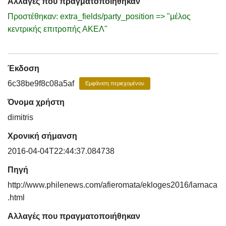
Αλλαγές που πραγματοποιήθηκαν
Προστέθηκαν: extra_fields/party_position => "μέλος
κεντρικής επιτροπής ΑΚΕΛ"
Έκδοση
6c38be9f8c08a5af
Εμφάνιση περιεχομένου
Όνομα χρήστη
dimitris
Χρονική σήμανση
2016-04-04T22:44:37.084738
Πηγή
http://www.philenews.com/afieromata/ekloges2016/larnaca
.html
Αλλαγές που πραγματοποιήθηκαν