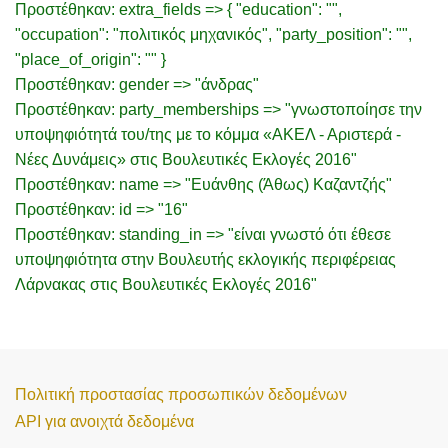
Προστέθηκαν: extra_fields => { "education": "",
"occupation": "πολιτικός μηχανικός", "party_position": "",
"place_of_origin": "" }
Προστέθηκαν: gender => "άνδρας"
Προστέθηκαν: party_memberships => "γνωστοποίησε την
υποψηφιότητά του/της με το κόμμα «ΑΚΕΛ - Αριστερά -
Νέες Δυνάμεις» στις Βουλευτικές Εκλογές 2016"
Προστέθηκαν: name => "Ευάνθης (Άθως) Καζαντζής"
Προστέθηκαν: id => "16"
Προστέθηκαν: standing_in => "είναι γνωστό ότι έθεσε
υποψηφιότητα στην Βουλευτής εκλογικής περιφέρειας
Λάρνακας στις Βουλευτικές Εκλογές 2016"
Πολιτική προστασίας προσωπικών δεδομένων
API για ανοιχτά δεδομένα