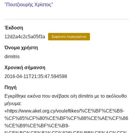
"Πουτζιουρής Χρίστος"
Έκδοση
12d2a4c2c5a05f3a
Εμφάνιση περιεχομένου
Όνομα χρήστη
dimitris
Χρονική σήμανση
2016-04-11T21:35:47.594598
Πηγή
Εγκρίθηκε εικόνα που ανέβασε ο/η dimitris με το ακόλουθο
μήνυμα:
«https://www.akel.org.cy/vouleftikes/%CE%BF%CE%B9-
%CF%85%CF%80%CE%BF%CF%88%CE%AE%CF%86
%CE%B9%CE%BF%CE%B9-