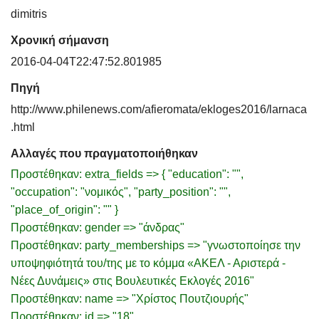
dimitris
Χρονική σήμανση
2016-04-04T22:47:52.801985
Πηγή
http://www.philenews.com/afieromata/ekloges2016/larnaca
.html
Αλλαγές που πραγματοποιήθηκαν
Προστέθηκαν: extra_fields => { "education": "",
"occupation": "νομικός", "party_position": "",
"place_of_origin": "" }
Προστέθηκαν: gender => "άνδρας"
Προστέθηκαν: party_memberships => "γνωστοποίησε την
υποψηφιότητά του/της με το κόμμα «ΑΚΕΛ - Αριστερά -
Νέες Δυνάμεις» στις Βουλευτικές Εκλογές 2016"
Προστέθηκαν: name => "Χρίστος Πουτζιουρής"
Προστέθηκαν: id => "18"