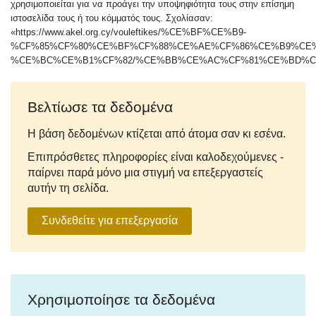
χρησιμοποιείται για να προάγει την υποψηφιότητα τους στην επίσημη
ιστοσελίδα τους ή του κόμματός τους. Σχολίασαν:
«https://www.akel.org.cy/vouleftikes/%CE%BF%CE%B9-
%CF%85%CF%80%CE%BF%CF%88%CE%AE%CF%86%CE%B9%CE
%CE%BC%CE%B1%CF%82/%CE%BB%CE%AC%CF%81%CE%BD%C
Βελτίωσε τα δεδομένα
Η βάση δεδομένων κτίζεται από άτομα σαν κι εσένα.
Επιπρόσθετες πληροφορίες είναι καλοδεχούμενες -
παίρνει παρά μόνο μια στιγμή να επεξεργαστείς
αυτήν τη σελίδα.
Συνδεθείτε για επεξεργασία
Χρησιμοποίησε τα δεδομένα