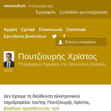
neavouli.eu
Εγγραφείτε
Συνδεθείτε για επεξεργασία
Αρχική
Σχετικά
Επικοινωνία
Στατιστικά
Ερωτήσεις βουλευτών
Twitter
Facebook
Πουτζιουρής Χρίστος
Υποψήφιος/α
Λάρνακας
στις
Βουλευτικές Εκλογές
2016
Δεν έχουμε τη διεύθυνση ηλεκτρονικού
ταχυδρομείου του/της Πουτζιουρής Χρίστος,
βοήθησε προσθέτοντάς την
!