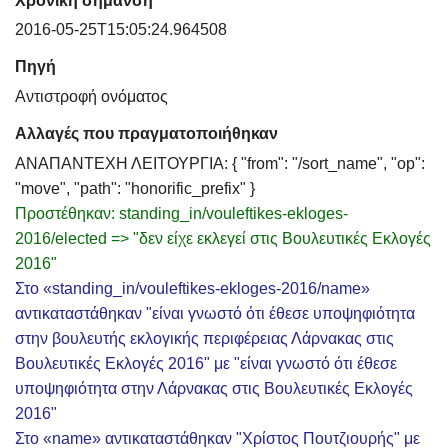
Χρονική σήμανση
2016-05-25T15:05:24.964508
Πηγή
Αντιστροφή ονόματος
Αλλαγές που πραγματοποιήθηκαν
ΑΝΑΠΑΝΤΕΧΗ ΛΕΙΤΟΥΡΓΙΑ: { "from": "/sort_name", "op":
"move", "path": "honorific_prefix" }
Προστέθηκαν: standing_in/vouleftikes-ekloges-
2016/elected => "δεν είχε εκλεγεί στις Βουλευτικές Εκλογές
2016"
Στο «standing_in/vouleftikes-ekloges-2016/name»
αντικαταστάθηκαν "είναι γνωστό ότι έθεσε υποψηφιότητα
στην βουλευτής εκλογικής περιφέρειας Λάρνακας στις
Βουλευτικές Εκλογές 2016" με "είναι γνωστό ότι έθεσε
υποψηφιότητα στην Λάρνακας στις Βουλευτικές Εκλογές
2016"
Στο «name» αντικαταστάθηκαν "Χρίστος Πουτζιουρής" με