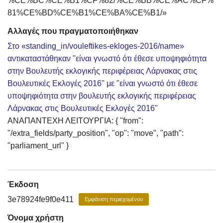
%CE%BC%CE%B1%CF%82/%CE%BB%CE%AC%CF%
81%CE%BD%CE%B1%CE%BA%CE%B1/»
Αλλαγές που πραγματοποιήθηκαν
Στο «standing_in/vouleftikes-ekloges-2016/name»
αντικαταστάθηκαν "είναι γνωστό ότι έθεσε υποψηφιότητα
στην Βουλευτής εκλογικής περιφέρειας Λάρνακας στις
Βουλευτικές Εκλογές 2016" με "είναι γνωστό ότι έθεσε
υποψηφιότητα στην βουλευτής εκλογικής περιφέρειας
Λάρνακας στις Βουλευτικές Εκλογές 2016"
ΑΝΑΠΑΝΤΕΧΗ ΛΕΙΤΟΥΡΓΙΑ: { "from":
"/extra_fields/party_position", "op": "move", "path":
"parliament_url" }
Έκδοση
3e78924fe9f0e411
Εμφάνιση περιεχομένου
Όνομα χρήστη