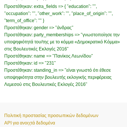
Προστέθηκαν: extra_fields => { "education": "",
"occupation": "", "other_work": "", "place_of_origin": "",
"term_of_office": "" }
Προστέθηκαν: gender => "άνδρας"
Προστέθηκαν: party_memberships => "γνωστοποίησε την
υποψηφιότητά του/της με το κόμμα «Δημοκρατικό Κόμμα»
στις Βουλευτικές Εκλογές 2016"
Προστέθηκαν: name => "Πανίκος Λεωνίδου"
Προστέθηκαν: id => "231"
Προστέθηκαν: standing_in => "είναι γνωστό ότι έθεσε
υποψηφιότητα στην βουλευτής εκλογικής περιφέρειας
Λεμεσού στις Βουλευτικές Εκλογές 2016"
Πολιτική προστασίας προσωπικών δεδομένων
API για ανοιχτά δεδομένα