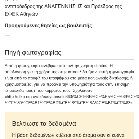
αντιπρόεδρος της ΑΝΑΓΕΝΝΗΣΗΣ και Πρόεδρος της
ΕΦΕΚ Αθηνών
Προηγούμενες θητείες ως βουλευτής
—
Πηγή φωτογραφίας:
Αυτή η φωτογραφία ανέβηκε από τον/την χρήστη dimitris. Η
αιτιολόγηση για τη χρήση της στην ιστοσελίδα ήταν: αυτή η φωτογραφία
είναι από το προφίλ του υποψήφιου στα μέσα κοινωνικής δικτύωσης, ή
χρησιμοποιείται για να προάγει την υποψηφιότητα τους στην επίσημη
ιστοσελίδα τους ή του κόμματός τους. Σχολίασαν:
«http://diko.org.cy/el/easyconsole863/%CE%BB%CE%B5%CF%
%CF%80%CE%B1%CE%BD%CE%B9%CE%BA%CE%BF%CF%83».
Βελτίωσε τα δεδομένα
Η βάση δεδομένων κτίζεται από άτομα σαν κι εσένα.