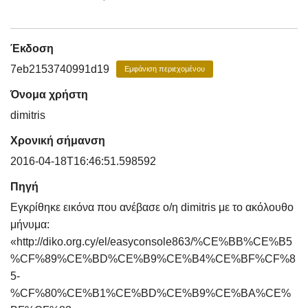
Έκδοση
7eb2153740991d19
Εμφάνιση περιεχομένου
Όνομα χρήστη
dimitris
Χρονική σήμανση
2016-04-18T16:46:51.598592
Πηγή
Εγκρίθηκε εικόνα που ανέβασε ο/η dimitris με το ακόλουθο
μήνυμα:
«http://diko.org.cy/el/easyconsole863/%CE%BB%CE%B5
%CF%89%CE%BD%CE%B9%CE%B4%CE%BF%CF%8
5-
%CF%80%CE%B1%CE%BD%CE%B9%CE%BA%CE%