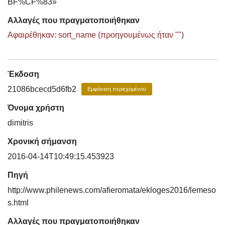
BF%CF%83»
Αλλαγές που πραγματοποιήθηκαν
Αφαιρέθηκαν: sort_name (προηγουμένως ήταν "")
Έκδοση
21086bcecd5d6fb2
Εμφάνιση περιεχομένου
Όνομα χρήστη
dimitris
Χρονική σήμανση
2016-04-14T10:49:15.453923
Πηγή
http://www.philenews.com/afieromata/ekloges2016/lemeso
s.html
Αλλαγές που πραγματοποιήθηκαν