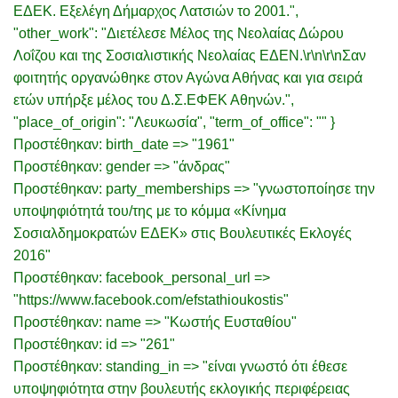
ΕΔΕΚ. Εξελέγη Δήμαρχος Λατσιών το 2001.",
"other_work": "Διετέλεσε Μέλος της Νεολαίας Δώρου
Λοΐζου και της Σοσιαλιστικής Νεολαίας ΕΔΕΝ.\r\n\r\nΣαν
φοιτητής οργανώθηκε στον Αγώνα Αθήνας και για σειρά
ετών υπήρξε μέλος του Δ.Σ.ΕΦΕΚ Αθηνών.",
"place_of_origin": "Λευκωσία", "term_of_office": "" }
Προστέθηκαν: birth_date => "1961"
Προστέθηκαν: gender => "άνδρας"
Προστέθηκαν: party_memberships => "γνωστοποίησε την
υποψηφιότητά του/της με το κόμμα «Κίνημα
Σοσιαλδημοκρατών ΕΔΕΚ» στις Βουλευτικές Εκλογές
2016"
Προστέθηκαν: facebook_personal_url =>
"https://www.facebook.com/efstathioukostis"
Προστέθηκαν: name => "Κωστής Ευσταθίου"
Προστέθηκαν: id => "261"
Προστέθηκαν: standing_in => "είναι γνωστό ότι έθεσε
υποψηφιότητα στην βουλευτής εκλογικής περιφέρειας