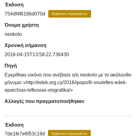
Έκδοση
754df4f6186d070d
Εμφάνιση περιεχομένου
Όνομα χρήστη
neokolo
Χρονική σήμανση
2016-04-15T13:58:22.736430
Πηγή
Εγκρίθηκε εικόνα που ανέβασε ο/η neokolo με το ακόλουθο
μήνυμα: «http://edek.org.cy/2016/ipopsifii-vouleftes-edek-
eparchias-lefkosias-viografika/»
Αλλαγές που πραγματοποιήθηκαν
Έκδοση
7de1fe7e6f53c19d
Εμφάνιση περιεχομένου