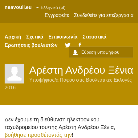
neavouli.eu
Εγγραφείτε
Συνδεθείτε για επεξεργασία
Αρχική
Σχετικά
Επικοινωνία
Στατιστικά
Ερωτήσεις βουλευτών
Twitter
Facebook
Αρέστη Ανδρέου Ξένια
Υποψήφιος/α
Πάφου
στις
Βουλευτικές Εκλογές
2016
Δεν έχουμε τη διεύθυνση ηλεκτρονικού
ταχυδρομείου του/της Αρέστη Ανδρέου Ξένια,
βοήθησε προσθέτοντάς την
!