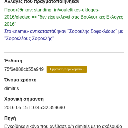
Αλλαγές που πραγματοποιήθηκαν
Προστέθηκαν: standing_in/vouleftikes-ekloges-
2016/elected => "δεν είχε εκλεγεί στις Βουλευτικές Εκλογές
2016"
Στο «name» αντικαταστάθηκαν "Σοφοκλής Σοφοκλέους" με
"Σοφοκλέους Σοφοκλής"
Έκδοση
75f6e888cb55a949
Εμφάνιση περιεχομένου
Όνομα χρήστη
dimitris
Χρονική σήμανση
2016-05-15T10:45:32.359690
Πηγή
Εγκρίθηκε εικόνα που ανέβασε ο/η dimitris με το ακόλουθο