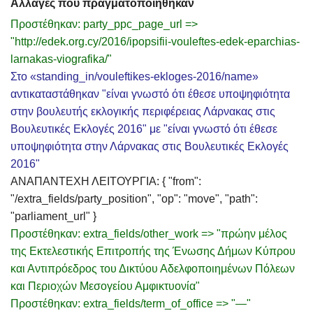
Αλλαγές που πραγματοποιήθηκαν
Προστέθηκαν: party_ppc_page_url =>
"http://edek.org.cy/2016/ipopsifii-vouleftes-edek-eparchias-
larnakas-viografika/"
Στο «standing_in/vouleftikes-ekloges-2016/name»
αντικαταστάθηκαν "είναι γνωστό ότι έθεσε υποψηφιότητα
στην βουλευτής εκλογικής περιφέρειας Λάρνακας στις
Βουλευτικές Εκλογές 2016" με "είναι γνωστό ότι έθεσε
υποψηφιότητα στην Λάρνακας στις Βουλευτικές Εκλογές
2016"
ΑΝΑΠΑΝΤΕΧΗ ΛΕΙΤΟΥΡΓΙΑ: { "from":
"/extra_fields/party_position", "op": "move", "path":
"parliament_url" }
Προστέθηκαν: extra_fields/other_work => "πρώην μέλος
της Εκτελεστικής Επιτροπής της Ένωσης Δήμων Κύπρου
και Αντιπρόεδρος του Δικτύου Αδελφοποιημένων Πόλεων
και Περιοχών Μεσογείου Αμφικτυονία"
Προστέθηκαν: extra_fields/term_of_office => "—"