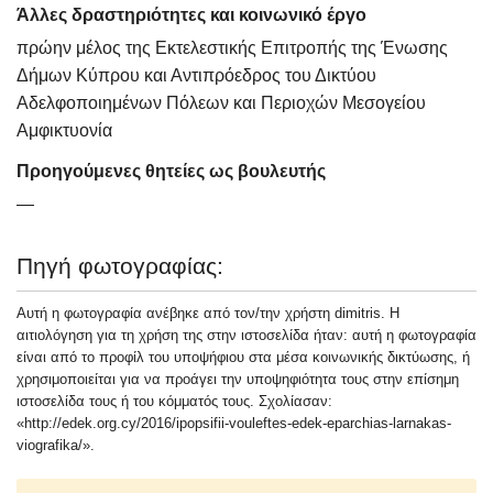
Άλλες δραστηριότητες και κοινωνικό έργο
πρώην μέλος της Εκτελεστικής Επιτροπής της Ένωσης
Δήμων Κύπρου και Αντιπρόεδρος του Δικτύου
Αδελφοποιημένων Πόλεων και Περιοχών Μεσογείου
Αμφικτυονία
Προηγούμενες θητείες ως βουλευτής
—
Πηγή φωτογραφίας:
Αυτή η φωτογραφία ανέβηκε από τον/την χρήστη dimitris. Η
αιτιολόγηση για τη χρήση της στην ιστοσελίδα ήταν: αυτή η φωτογραφία
είναι από το προφίλ του υποψήφιου στα μέσα κοινωνικής δικτύωσης, ή
χρησιμοποιείται για να προάγει την υποψηφιότητα τους στην επίσημη
ιστοσελίδα τους ή του κόμματός τους. Σχολίασαν:
«http://edek.org.cy/2016/ipopsifii-vouleftes-edek-eparchias-larnakas-
viografika/».