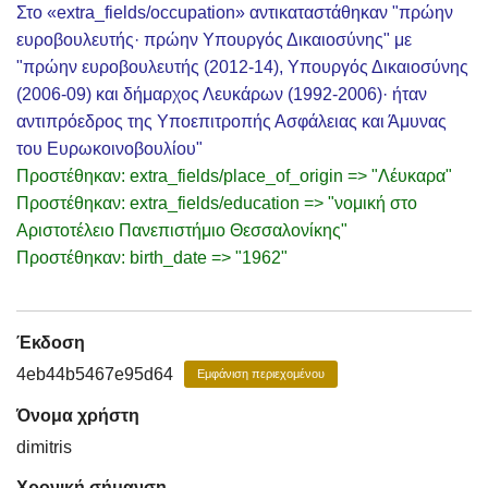
Στο «extra_fields/occupation» αντικαταστάθηκαν "πρώην
ευροβουλευτής· πρώην Υπουργός Δικαιοσύνης" με
"πρώην ευροβουλευτής (2012-14), Υπουργός Δικαιοσύνης
(2006-09) και δήμαρχος Λευκάρων (1992-2006)· ήταν
αντιπρόεδρος της Υποεπιτροπής Ασφάλειας και Άμυνας
του Ευρωκοινοβουλίου"
Προστέθηκαν: extra_fields/place_of_origin => "Λέυκαρα"
Προστέθηκαν: extra_fields/education => "νομική στο
Αριστοτέλειο Πανεπιστήμιο Θεσσαλονίκης"
Προστέθηκαν: birth_date => "1962"
Έκδοση
4eb44b5467e95d64
Εμφάνιση περιεχομένου
Όνομα χρήστη
dimitris
Χρονική σήμανση