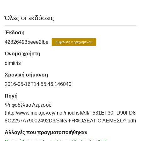
Όλες οι εκδόσεις
Έκδοση
428264935eee2fbe
Εμφάνιση περιεχομένου
Όνομα χρήστη
dimitris
Χρονική σήμανση
2016-05-16T14:55:46.146040
Πηγή
Ψηφοδέλτιο Λεμεσού
(http://www.moi.gov.cy/moi/moi.nsf/All/F531EF30FD90FD8
8C2257A79002492D3/$file/ΨΗΦΟΔΕΛΤΙΟ ΛΕΜΕΣΟΥ.pdf)
Αλλαγές που πραγματοποιήθηκαν