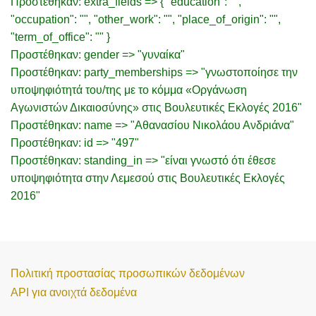
Προστέθηκαν: extra_fields => { "education": "",
"occupation": "", "other_work": "", "place_of_origin": "",
"term_of_office": "" }
Προστέθηκαν: gender => "γυναίκα"
Προστέθηκαν: party_memberships => "γνωστοποίησε την
υποψηφιότητά του/της με το κόμμα «Οργάνωση
Αγωνιστών Δικαιοσύνης» στις Βουλευτικές Εκλογές 2016"
Προστέθηκαν: name => "Αθανασίου Νικολάου Ανδριάνα"
Προστέθηκαν: id => "497"
Προστέθηκαν: standing_in => "είναι γνωστό ότι έθεσε
υποψηφιότητα στην Λεμεσού στις Βουλευτικές Εκλογές
2016"
Πολιτική προστασίας προσωπικών δεδομένων
API για ανοιχτά δεδομένα