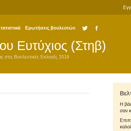
Εγγ
τατιστικά
Ερωτήσεις βουλευτών
Twitter
Facebook
ου Ευτύχιος (Στηβ)
ας
στις
Βουλευτικές Εκλογές 2016
Βελ
Η βά
σαν κ
Επιπ
καλο