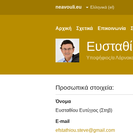
neavouli.eu
Αρχική
Σχετικά
Επικοινωνία
Σ
Ευσταθί
Υποψήφιος/α
Λάρνακ
Προσωπικά στοιχεία:
Όνομα
Ευσταθίου Ευτύχιος (Στηβ)
E-mail
efstathiou.steve@gmail.com