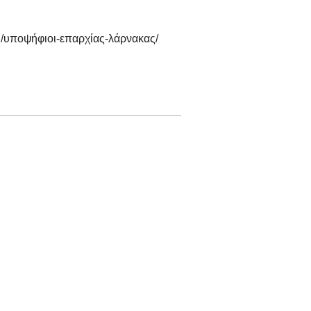
rg/υποψήφιοι-επαρχίας-λάρνακας/