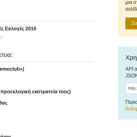
μια σ
σελίδ
Συ
ές Εκλογές 2016
ν
κτυα:
Χρη
API 
democlub»)
JSON
ν προεκλογική εκστρατεία τους)
Περι
δας
δεδο
ψήφιο