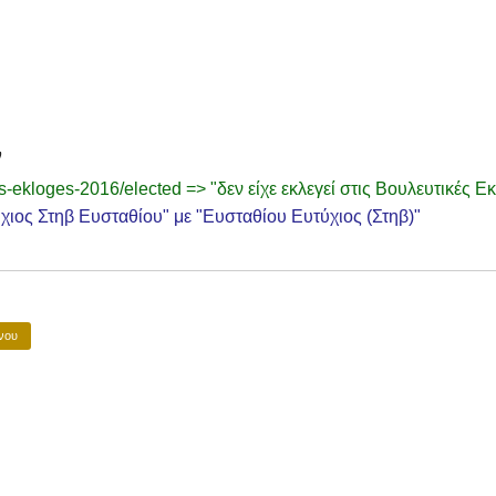
ν
s-ekloges-2016/elected => "δεν είχε εκλεγεί στις Βουλευτικές Ε
ιος Στηβ Ευσταθίου" με "Ευσταθίου Ευτύχιος (Στηβ)"
νου