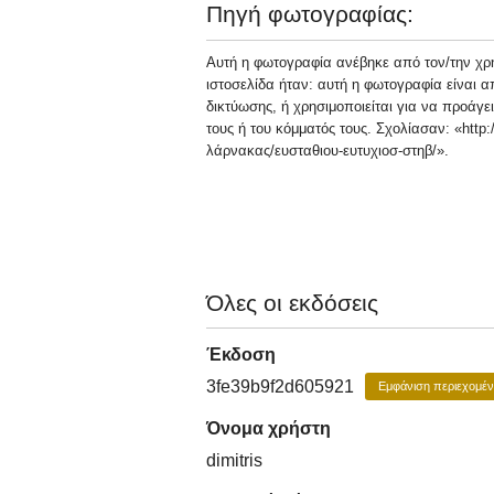
Πηγή φωτογραφίας:
Αυτή η φωτογραφία ανέβηκε από τον/την χρήσ
ιστοσελίδα ήταν: αυτή η φωτογραφία είναι 
δικτύωσης, ή χρησιμοποιείται για να προάγε
τους ή του κόμματός τους. Σχολίασαν: «http
λάρνακας/ευσταθιου-ευτυχιοσ-στηβ/».
Όλες οι εκδόσεις
Έκδοση
3fe39b9f2d605921
Εμφάνιση περιεχομέ
Όνομα χρήστη
dimitris