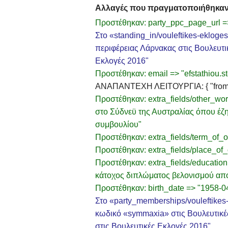
Αλλαγές που πραγματοποιήθηκα
Προστέθηκαν: party_ppc_page_url =>
Στο «standing_in/vouleftikes-eklog
περιφέρειας Λάρνακας στις Βουλευτι
Εκλογές 2016"
Προστέθηκαν: email => "efstathiou.
ΑΝΑΠΑΝΤΕΧΗ ΛΕΙΤΟΥΡΓΙΑ: { "from": "/e
Προστέθηκαν: extra_fields/other_wo
στο Σύδνεϋ της Αυστραλίας όπου έζη
συμβουλίου"
Προστέθηκαν: extra_fields/term_of_o
Προστέθηκαν: extra_fields/place_of
Προστέθηκαν: extra_fields/education
κάτοχος διπλώματος βελονισμού από
Προστέθηκαν: birth_date => "1958-0
Στο «party_memberships/vouleftikes
κωδικό «symmaxia» στις Βουλευτικέ
στις Βουλευτικές Εκλογές 2016"