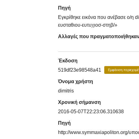
Πηγή
Εγκρίθηκε εικόνα που ανέβασε ο/η d
ευσταθιου-ευτυχιοσ-στηβ/»
Αλλαγές που πραγματοποιήθηκα
Έκδοση
519df23e98548a41
Εμφάνιση περιεχομέ
Όνομα χρήστη
dimitris
Χρονική σήμανση
2016-05-07T22:23:06.310638
Πηγή
http://www.symmaxiapoliton.org/υπο