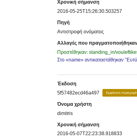
Χρονική σήμανση
2016-05-25T15:26:30.503257
Πηγή
Αντιστροφή ονόματος
Αλλαγές που πραγματοποιήθηκα
Προστέθηκαν: standing_in/vouleftike
Στο «name» αντικαταστάθηκαν "Ευτύχ
Έκδοση
5f57482ecd46a497
Εμφάνιση περιεχομέ
Όνομα χρήστη
dimitris
Χρονική σήμανση
2016-05-07T22:23:38.918833