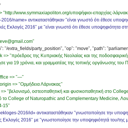
ν
 "http://www.symmaxiapoliton.org/υποψήφιοι-επαρχίας-λάρνακ
es-2016/name» αντικαταστάθηκαν "είναι γνωστό ότι έθεσε υποψη
κές Εκλογές 2016" με "είναι γνωστό ότι έθεσε υποψηφιότητα στ
steve@gmail.com"
xtra_fields/party_position", "op": "move", "path": "parliament
rk => "πρόεδρος της Κυπριακής Νεολαίας και της ποδοσφαιρική
σε για 19 χρόνια, και γραμματέας της τοπικής οργάνωσης του 
ffice => "—"
_origin => "Ορμήδεια Λάρνακας"
 => "βελονισμό, οστεοπαθητική και φυσικοπαθητική στο College o
 το College of Naturopathic and Complementary Medicine, Λον
4-15"
-ekloges-2016/id» αντικαταστάθηκαν "γνωστοποίησε την υποψηφ
ς Εκλογές 2016" με "γνωστοποίησε την υποψηφιότητά του/της 