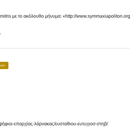
imitris με το ακόλουθο μήνυμα: «http://www.symmaxiapoliton.o
ν
νου
ψήφιοι-επαρχίας-λάρνακας/ευσταθιου-ευτυχιοσ-στηβ/