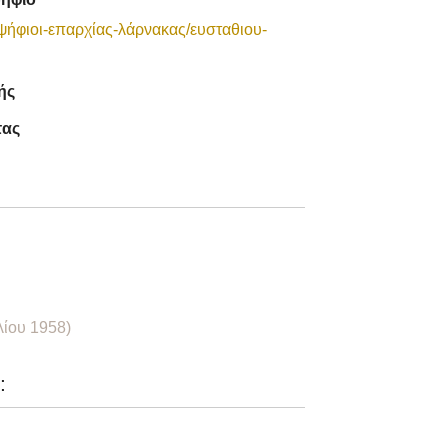
ψήφιοι-επαρχίας-λάρνακας/ευσταθιου-
ής
τας
λίου 1958)
: