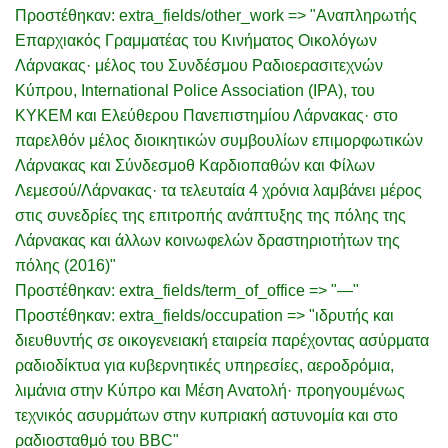
Προστέθηκαν: extra_fields/other_work => "Αναπληρωτής
Επαρχιακός Γραμματέας του Κινήματος Οικολόγων
Λάρνακας· μέλος του Συνδέσμου Ραδιοερασιτεχνών
Κύπρου, International Police Association (IPA), του
ΚΥΚΕΜ και Ελεύθερου Πανεπιστημίου Λάρνακας· στο
παρελθόν μέλος διοικητικών συμβουλίων επιμορφωτικών
Λάρνακας και Σύνδεσμοθ Καρδιοπαθών και Φίλων
Λεμεσού/Λάρνακας· τα τελευταία 4 χρόνια λαμβάνει μέρος
στις συνεδρίες της επιτροπής ανάπτυξης της πόλης της
Λάρνακας και άλλων κοινωφελών δραστηριοτήτων της
πόλης (2016)"
Προστέθηκαν: extra_fields/term_of_office => "—"
Προστέθηκαν: extra_fields/occupation => "ιδρυτής και
διευθυντής σε οικογενειακή εταιρεία παρέχοντας ασύρματα
ραδιοδίκτυα για κυβερνητικές υπηρεσίες, αεροδρόμια,
λιμάνια στην Κύπρο και Μέση Ανατολή· προηγουμένως
τεχνικός ασυρμάτων στην κυπριακή αστυνομία και στο
ραδιοσταθμό του BBC"