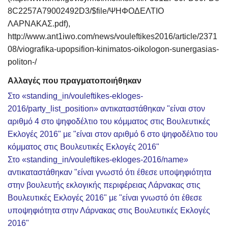
8C2257A79002492D3/$file/ΨΗΦΟΔΕΛΤΙΟ
ΛΑΡΝΑΚΑΣ.pdf),
http://www.ant1iwo.com/news/vouleftikes2016/article/2371
08/viografika-upopsifion-kinimatos-oikologon-sunergasias-
politon-/
Αλλαγές που πραγματοποιήθηκαν
Στο «standing_in/vouleftikes-ekloges-
2016/party_list_position» αντικαταστάθηκαν "είναι στον
αριθμό 4 στο ψηφοδέλτιο του κόμματος στις Βουλευτικές
Εκλογές 2016" με "είναι στον αριθμό 6 στο ψηφοδέλτιο του
κόμματος στις Βουλευτικές Εκλογές 2016"
Στο «standing_in/vouleftikes-ekloges-2016/name»
αντικαταστάθηκαν "είναι γνωστό ότι έθεσε υποψηφιότητα
στην βουλευτής εκλογικής περιφέρειας Λάρνακας στις
Βουλευτικές Εκλογές 2016" με "είναι γνωστό ότι έθεσε
υποψηφιότητα στην Λάρνακας στις Βουλευτικές Εκλογές
2016"