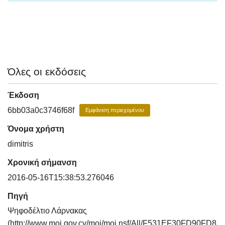
Όλες οι εκδόσεις
Έκδοση
6bb03a0c3746f68f
Εμφάνιση περιεχομένου
Όνομα χρήστη
dimitris
Χρονική σήμανση
2016-05-16T15:38:53.276046
Πηγή
Ψηφοδέλτιο Λάρνακας
(http://www.moi.gov.cy/moi/moi.nsf/All/F531EF30FD90FD8